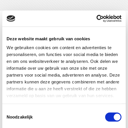
Stal
Deze website maakt gebruik van cookies
We gebruiken cookies om content en advertenties te
personaliseren, om functies voor social media te bieden
en om ons websiteverkeer te analyseren. Ook delen we
informatie over uw gebruik van onze site met onze
partners voor social media, adverteren en analyse. Deze
partners kunnen deze gegevens combineren met andere
informatie die u aan ze heeft verstrekt of die ze hebben
verzameld op basis van uw gebruik van hun services.
MB Dressage Stables is gevestigd in Nispen. Wij beschikken
over 30 ruime boxen, een binnenhal en een buitenpiste, beide
Toestemmingsselectie
met een bodem van Zorgdrager.
Noodzakelijk