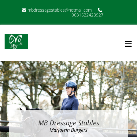
mbdressagestables@hotmail.com


0031622423927
MB Dressage Stables
Marjolein Burgers